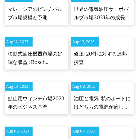
マレーシアのピンチバル
世界の電気油圧サーボバ
ブ市場規模と予測
ルブ市場2023年の成長分
析
Aug 14, 2023
Aug 12, 2023
移動式油圧機器市場の好
修正: 20件に対する連邦
調な収益 : Bosch
捜査
Rexroth、Eaton、
Parker Hannifin、
Aug 10, 2023
Kawasaki
Aug 08, 2023
鉱山用ウィンチ市場2023
油圧と電気: 私のボートに
年のビジネス基準
はどちらの電源が適して
いますか?
Aug 06, 2023
Aug 04, 2023