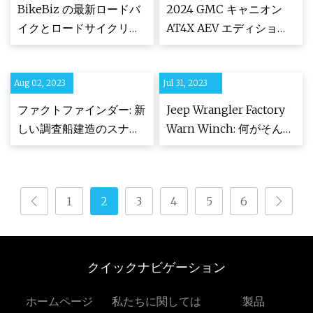
BikeBiz の最新ロードバ
2024 GMC キャニオン
イクとロードサイクリン
AT4X AEV エディション
グ アクセサリーのガイド
が大注目
Aug 02, 2023
Jul 31, 2023
ファクトファインダー: 新
Jeep Wrangler Factory
しい調査船建造のスナッ
Warn Winch: 何がそんな
プショット
に時間がかかったのか?
1
2
3
4
5
6
クイックナビゲーション
ホームページ
私たちに関しては
製品