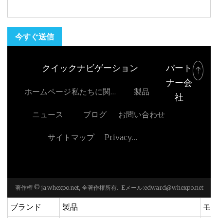
今すぐ送信
クイックナビゲーション
パート
ナー会
ホームページ
私たちに関し
製品
社
ては
ニュース
ブログ
お問い合わせ
サイトマップ
Privacy
Policy
著作権 © ja.whexpo.net, 全著作権所有. Eメール:
edward@whexpo.net
ブランド
製品
モ