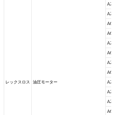
A2F
A2F
A6V
A6V
A2F
A6V
A2F
A6V
レックスロス
油圧モーター
A2F
A2F
A2F
A6V