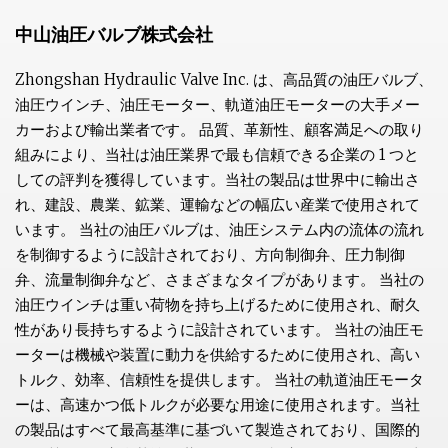
中山油圧バルブ株式会社
Zhongshan Hydraulic Valve Inc. は、高品質の油圧バルブ、
油圧ウインチ、油圧モーター、軌道油圧モーターの大手メー
カーおよび輸出業者です。 品質、革新性、顧客満足への取り
組みにより、当社は油圧業界で最も信頼できる企業の 1 つと
しての評判を獲得しています。当社の製品は世界中に輸出さ
れ、建設、農業、鉱業、運輸などの幅広い産業で使用されて
います。 当社の油圧バルブは、油圧システム内の流体の流れ
を制御するように設計されており、方向制御弁、圧力制御
弁、流量制御弁など、さまざまなタイプがあります。 当社の
油圧ウインチは重い荷物を持ち上げるために使用され、耐久
性があり長持ちするように設計されています。 当社の油圧モ
ーターは機械や装置に動力を供給するために使用され、高い
トルク、効率、信頼性を提供します。 当社の軌道油圧モータ
ーは、高速かつ低トルクが必要な用途に使用されます。当社
の製品はすべて最高基準に基づいて製造されており、国際的