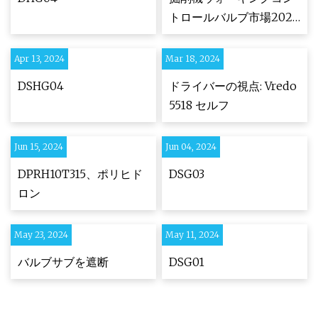
トロールバルブ市場2023
年の成長機会と競争環境
2029年
Apr 13, 2024
Mar 18, 2024
DSHG04
ドライバーの視点: Vredo
5518 セルフ
Jun 15, 2024
Jun 04, 2024
DPRH10T315、ポリヒド
DSG03
ロン
May 23, 2024
May 11, 2024
バルブサブを遮断
DSG01