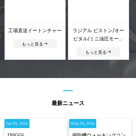
工場直送イートンチャー
ラジアル ピストン/オー
ビタル/ミニ油圧モータ
もっと見る
ー ギア/ジェローター/オ
もっと見る
イル/ドライブ ホイール
モーター部品 スペア修
理キット ザウアー ダン
フォス レックスロス ポ
クレイン イートン ヴィ
ッカーズ カワサキ スタ
最新ニュース
ッファ
Jun 04, 2024
May 09, 2024
DHG04
掘削機ウォーキングコン