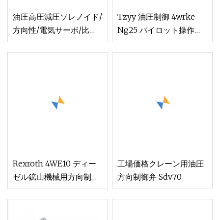
油圧高圧減圧ソレノイド/
Tzyy 油圧制御 4wrke
方向性/電気サーボ/比例/
Ng25 パイロット操作比
方向性/分流制御弁、
例方向弁
Rexroth ポンプ モーター
付き
Rexroth 4WE10 ディー
工場価格クレーン用油圧
ゼル鉱山機械用方向制御
方向制御弁 Sdv70
油圧ソレノイド バルブ