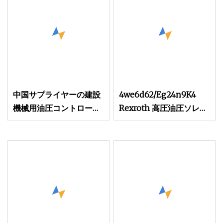
中国サプライヤーの建設
4we6d62/Eg24n9K4
機械用油圧コントロール
Rexroth 高圧油圧ソレノ
バルブ
イド バルブを交換します