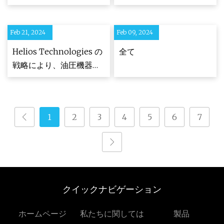
Feb 21, 2024
Feb 09, 2024
Helios Technologies の
全て
戦略により、油圧機器分
野における製品ラインと
技術革新の記録的な年が
さらに加速
1
2
3
4
5
6
7
クイックナビゲーション
ホームページ
私たちに関しては
製品