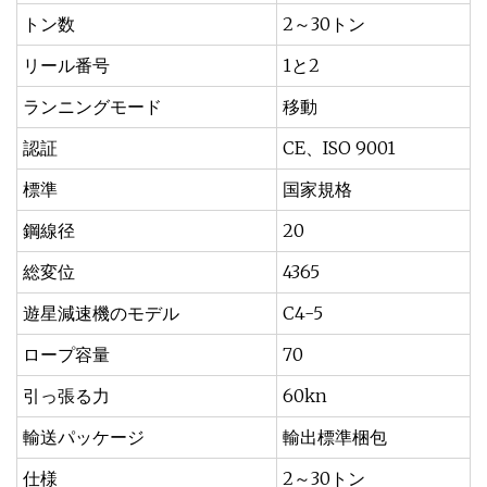
トン数
2～30トン
リール番号
1と2
ランニングモード
移動
認証
CE、ISO 9001
標準
国家規格
鋼線径
20
総変位
4365
遊星減速機のモデル
C4-5
ロープ容量
70
引っ張る力
60kn
輸送パッケージ
輸出標準梱包
仕様
2～30トン